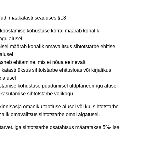
odud maakatastriseaduses §18
 koostamise kohustuse korral määrab kohalik
ingu alusel
isel määrab kohalik omavalitsus sihtotstarbe ehitise
alusel
asneb ehitamine, mis ei nõua eelnevalt
katastriüksus sihtotstarbe ehitusloas või kirjalikus
e alusel
stamise kohustuse puudumisel üldplaneeringu alusel
asutamise sihtotstarbe volikogu .
nnisasja omaniku taotluse alusel või kui sihtotstarbe
lik omavalitsus sihtotstarbe omal algatusel.
tarvet. Iga sihtotstarbe osatähtsus määratakse 5%-lise