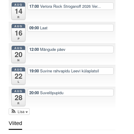
AUG
17:00
Veriora Rock Stroganoff 2026 Ver...
14
R
AUG
09:00
Laat
16
P
AUG
12:00
Mängude päev
20
N
AUG
19:00
Suvine rahvapidu Leevi külaplatsil
22
L
AUG
20:00
Suvelõpupidu
28
R
Lisa
Viited