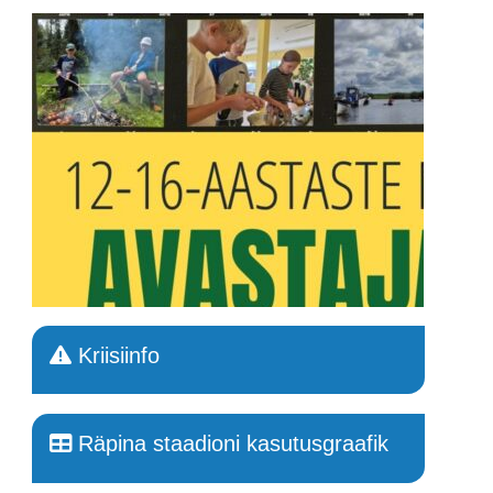
Kriisiinfo
Räpina staadioni kasutusgraafik