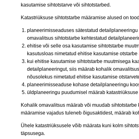
kasutamise sihtotstarve või sihtotstarbed.
Katastriüksuse sihtotstarbe määramise alused on to
planeerimisseaduses sätestatud detailplaneeringu
omavalitsus sihtotstarbe kehtestatud detailplaneer
ehitise või selle osa kasutamise sihtotstarbe muutm
kasutusloas nimetatud ehitise kasutamise otstarbe 
kui ehitise kasutamise sihtotstarbe muutmisega ka
detailplaneeringut, siis määrab kohalik omavalitsus 
nõusolekus nimetatud ehitise kasutamise otstarvet
planeerimisseaduse kohase detailplaneeringu koo
üldplaneeringu puudumisel määrab katastriüksuse k
Kohalik omavalitsus määrab või muudab sihtotstarbe ki
määramise vajadus tuleneb õigusaktidest, määrab koha
Ühele katastriüksusele võib määrata kuni kolm sihtots
täpsusega.