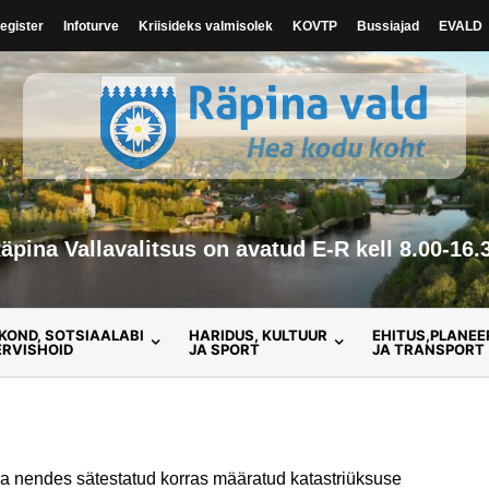
egister
Infoturve
Kriisideks valmisolek
KOVTP
Bussiajad
EVALD
Hea kodu koht
Räpina vald
äpina Vallavalitsus on avatud E-R kell 8.00-16.
KOND, SOTSIAALABI
HARIDUS, KULTUUR
EHITUS,PLANEE
ERVISHOID
JA SPORT
JA TRANSPORT
 ja nendes sätestatud korras määratud katastriüksuse