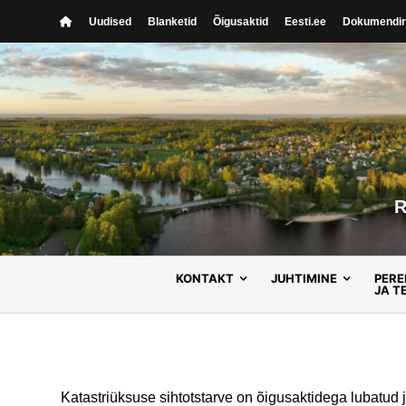
Skip
Uudised
Blanketid
Õigusaktid
Eesti.ee
Dokumendir
to
content
R
KONTAKT
JUHTIMINE
PERE
JA T
Katastriüksuse sihtotstarve on õigusaktidega lubatud