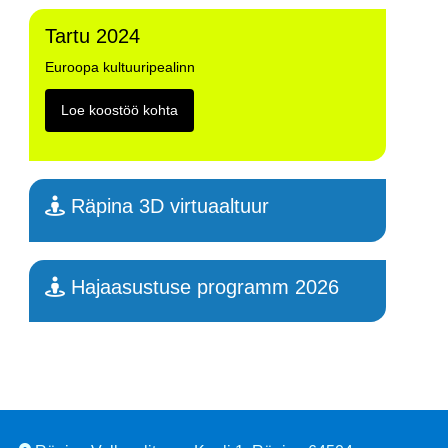
Tartu 2024
Euroopa kultuuripealinn
Loe koostöö kohta
Räpina 3D virtuaaltuur
Hajaasustuse programm 2026