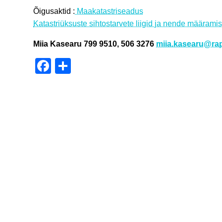
Õigusaktid :
Maakatastriseadus
Katastriüksuste sihtostarvete liigid ja nende määrami
Miia Kasearu 799 9510, 506 3276
miia.kasearu@rap
Facebook
Share