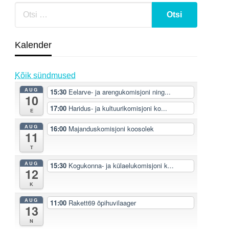
Kalender
Kõik sündmused
AUG
15:30
Eelarve- ja arengukomisjoni ning...
10
17:00
Haridus- ja kultuurikomisjoni ko...
E
AUG
16:00
Majanduskomisjoni koosolek
11
T
AUG
15:30
Kogukonna- ja külaelukomisjoni k...
12
K
AUG
11:00
Rakett69 õpihuvilaager
13
N