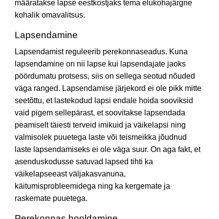
määratakse lapse eestkostjaks tema elukohajärgne
kohalik omavalitsus.
Lapsendamine
Lapsendamist reguleerib perekonnaseadus. Kuna
lapsendamine on nii lapse kui lapsendajate jaoks
pöördumatu protsess, siis on sellega seotud nõuded
väga ranged. Lapsendamise järjekord ei ole pikk mitte
seetõttu, et lastekodud lapsi endale hoida sooviksid
vaid pigem sellepärast, et soovitakse lapsendada
peamiselt täiesti terveid imikuid ja väikelapsi ning
valmisolek puuetega laste või teismeikka jõudnud
laste lapsendamiseks ei ole väga suur. On aga fakt, et
asenduskodusse satuvad lapsed tihti ka
väikelapseeast väljakasvanuna,
käitumisprobleemidega ning ka kergemate ja
raskemate puuetega.
Perekonnas hooldamine