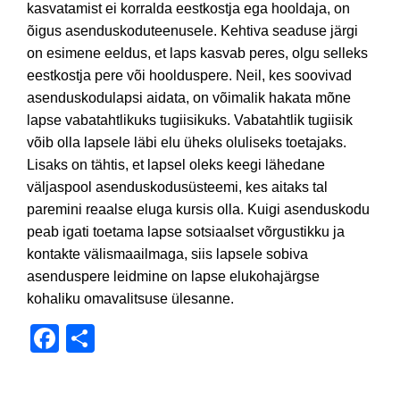
kasvatamist ei korralda eestkostja ega hooldaja, on
õigus asenduskoduteenusele. Kehtiva seaduse järgi
on esimene eeldus, et laps kasvab peres, olgu selleks
eestkostja pere või hoolduspere. Neil, kes soovivad
asenduskodulapsi aidata, on võimalik hakata mõne
lapse vabatahtlikuks tugiisikuks. Vabatahtlik tugiisik
võib olla lapsele läbi elu üheks oluliseks toetajaks.
Lisaks on tähtis, et lapsel oleks keegi lähedane
väljaspool asenduskodusüsteemi, kes aitaks tal
paremini reaalse eluga kursis olla. Kuigi asenduskodu
peab igati toetama lapse sotsiaalset võrgustikku ja
kontakte välismaailmaga, siis lapsele sobiva
asenduspere leidmine on lapse elukohajärgse
kohaliku omavalitsuse ülesanne.
Facebook
Share