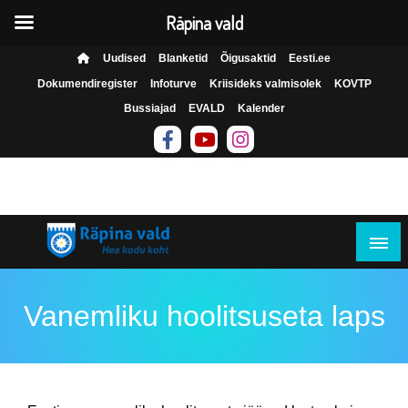
Räpina vald
Skip
Uudised
Blanketid
Õigusaktid
Eesti.ee
to
Dokumendiregister
Infoturve
Kriisideks valmisolek
KOVTP
content
Bussiajad
EVALD
Kalender
Räpina Vallavalitsus on avatud E-R kell 8.00-16.30
Hea kodu koht
Räpina vald
Vanemliku hoolitsuseta laps