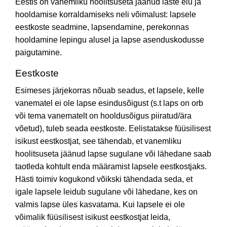
Eestis on vanemliku hoolitsuseta jäänud laste elu ja
hooldamise korraldamiseks neli võimalust: lapsele
eestkoste seadmine, lapsendamine, perekonnas
hooldamine lepingu alusel ja lapse asenduskodusse
paigutamine.
Eestkoste
Esimeses järjekorras nõuab seadus, et lapsele, kelle
vanematel ei ole lapse esindusõigust (s.t laps on orb
või tema vanematelt on hooldusõigus piiratud/ära
võetud), tuleb seada eestkoste. Eelistatakse füüsilisest
isikust eestkostjat, see tähendab, et vanemliku
hoolitsuseta jäänud lapse sugulane või lähedane saab
taotleda kohtult enda määramist lapsele eestkostjaks.
Hästi toimiv kogukond võikski tähendada seda, et
igale lapsele leidub sugulane või lähedane, kes on
valmis lapse üles kasvatama. Kui lapsele ei ole
võimalik füüsilisest isikust eestkostjat leida,