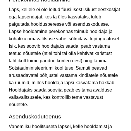
Laps, kellele ei ole leitud füüsilisest isikust eestkostjat
ega lapsendajat, kes ta üles kasvataks, tuleb
paigutada hooldusperesse või asenduskodusse.
Lapse hooldamine perekonnas toimub hooldaja ja
kohaliku omavalitsuse vahel sõlmitava lepingu alusel.
Isik, kes soovib hooldajaks saada, peab vastama
teatud nõuetele (nt ei tohi tal olla kehtivat karistust
tahtlikult toime pandud kuriteo eest) ning läbima
Sotsiaalministeeriumi koolituse. Samuti peavad
arusaadavatel põhjustel vastama kindlatele nõuetele
ka ruumid, milles hooldaja lapsi kasvatama hakkab.
Hooldajaks saada soovija peab esitama avalduse
vallavalitsusele, kes kontrollib tema vastavust
nõuetele.
Asenduskoduteenus
Vanemliku hoolitsuseta lapsel, kelle hooldamist ja