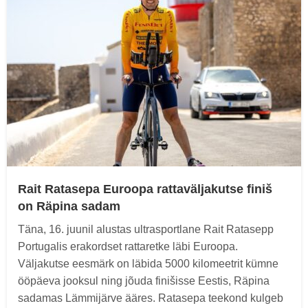
Rait Ratasepa Euroopa rattaväljakutse finiš
on Räpina sadam
Täna, 16. juunil alustas ultrasportlane Rait Ratasepp
Portugalis erakordset rattaretke läbi Euroopa.
Väljakutse eesmärk on läbida 5000 kilomeetrit kümne
ööpäeva jooksul ning jõuda finišisse Eestis, Räpina
sadamas Lämmijärve ääres. Ratasepa teekond kulgeb