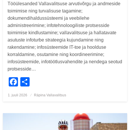
Tööülesanded Vallavalitsuse arvutivõrgu ja andmeside
toimimise ning turvalisuse tagamine;
dokumendihaldussüsteemi ja veebilehe
administreerimine; infotehnoloogiliste protsesside
toimimise kindlustamine; vallavalitsuse ja hallatavate
asutuste infoturbe strateegia kujundamine ning
rakendamine; infosüsteemide IT-toe ja hoolduse
korraldamine, osutamine ning koordineerimine;
infosüsteemide, infotöötlusvahendite ja nendega seotud
protsesside…
Facebook
Share
Posted
1. juuli 2026
Räpina Vallavalitsus
on