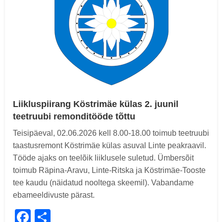
Liikluspiirang Köstrimäe külas 2. juunil
teetruubi remonditööde tõttu
Teisipäeval, 02.06.2026 kell 8.00-18.00 toimub teetruubi
taastusremont Köstrimäe külas asuval Linte peakraavil.
Tööde ajaks on teelõik liiklusele suletud. Ümbersõit
toimub Räpina-Aravu, Linte-Ritska ja Köstrimäe-Tooste
tee kaudu (näidatud nooltega skeemil). Vabandame
ebameeldivuste pärast.
Facebook
Share