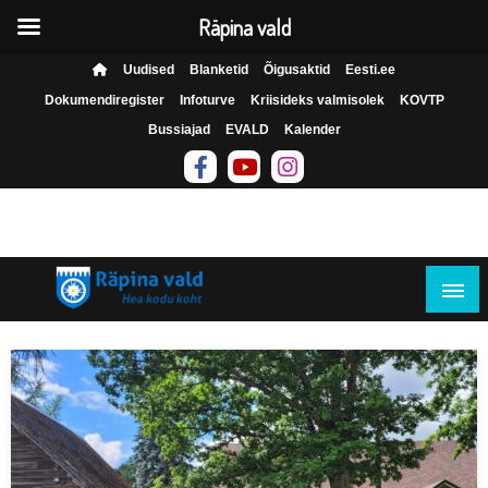
Räpina vald
Skip
Uudised
Blanketid
Õigusaktid
Eesti.ee
to
Dokumendiregister
Infoturve
Kriisideks valmisolek
KOVTP
content
Bussiajad
EVALD
Kalender
Räpina Vallavalitsus on avatud E-R kell 8.00-16.30
Hea kodu koht
Räpina vald