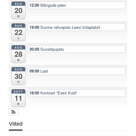
AUG
12:00
Mängude päev
20
N
AUG
19:00
Suvine rahvapidu Leevi külaplatsil
22
L
AUG
20:00
Suvelõpupidu
28
R
AUG
09:00
Laat
30
P
SEPT
18:00
Kontsert “Eesti Kuld”
11
R
Viited