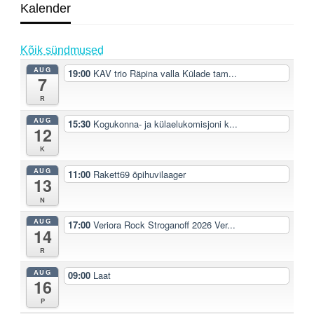
Kalender
Kõik sündmused
AUG
19:00
KAV trio Räpina valla Külade tam...
7
R
AUG
15:30
Kogukonna- ja külaelukomisjoni k...
12
K
AUG
11:00
Rakett69 õpihuvilaager
13
N
AUG
17:00
Veriora Rock Stroganoff 2026 Ver...
14
R
AUG
09:00
Laat
16
P