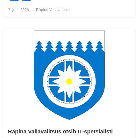
Posted
7. juuli 2026
Räpina Vallavalitsus
on
Räpina Vallavalitsus otsib IT-spetsialisti