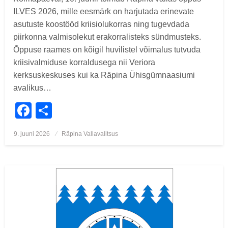
ILVES 2026, mille eesmärk on harjutada erinevate
asutuste koostööd kriisiolukorras ning tugevdada
piirkonna valmisolekut erakorralisteks sündmusteks.
Õppuse raames on kõigil huvilistel võimalus tutvuda
kriisivalmiduse korraldusega nii Veriora
kerksuskeskuses kui ka Räpina Ühisgümnaasiumi
avalikus…
Facebook
Share
Posted
9. juuni 2026
Räpina Vallavalitsus
on