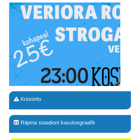
Kriisiinfo
Räpina staadioni kasutusgraafik