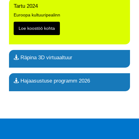
Tartu 2024
Euroopa kultuuripealinn
Loe koostöö kohta
Räpina 3D virtuaaltuur
Hajaasustuse programm 2026