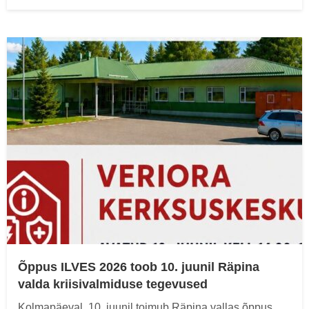
on
Õppus ILVES 2026 toob 10. juunil Räpina
valda kriisivalmiduse tegevused
Kolmapäeval, 10. juunil toimub Räpina vallas õppus