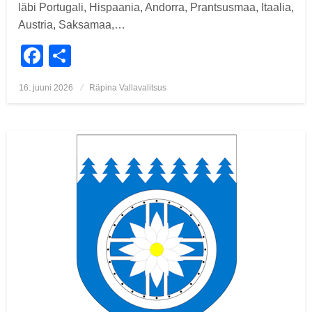
läbi Portugali, Hispaania, Andorra, Prantsusmaa, Itaalia,
Austria, Saksamaa,…
Facebook
Share
Posted
16. juuni 2026
Räpina Vallavalitsus
on