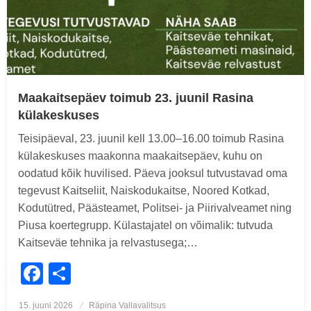
Maakaitsepäev toimub 23. juunil Rasina
külakeskuses
Teisipäeval, 23. juunil kell 13.00–16.00 toimub Rasina
külakeskuses maakonna maakaitsepäev, kuhu on
oodatud kõik huvilised. Päeva jooksul tutvustavad oma
tegevust Kaitseliit, Naiskodukaitse, Noored Kotkad,
Kodutütred, Päästeamet, Politsei- ja Piirivalveamet ning
Piusa koertegrupp. Külastajatel on võimalik: tutvuda
Kaitseväe tehnika ja relvastusega;…
Facebook
Share
Posted
15. juuni 2026
Räpina Vallavalitsus