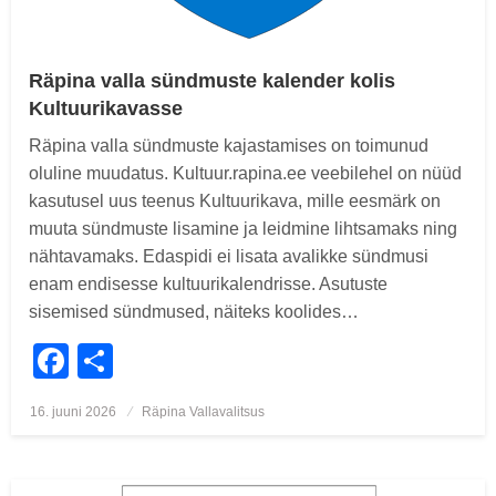
Räpina valla sündmuste kalender kolis
Kultuurikavasse
Räpina valla sündmuste kajastamises on toimunud
oluline muudatus. Kultuur.rapina.ee veebilehel on nüüd
kasutusel uus teenus Kultuurikava, mille eesmärk on
muuta sündmuste lisamine ja leidmine lihtsamaks ning
nähtavamaks. Edaspidi ei lisata avalikke sündmusi
enam endisesse kultuurikalendrisse. Asutuste
sisemised sündmused, näiteks koolides…
Facebook
Share
Posted
16. juuni 2026
Räpina Vallavalitsus
on