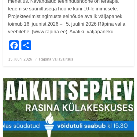
menetlus. Kavandatud teenindushoone on teraapia
tegemise suunitlusega hoone kuni 10-le inimesele.
Projekteerimistingimuste eelnõude avalik väljapanek
toimub 16. juunist 2026 – 5. juulini 2026 Räpina valla
veebilehel (www.rapina.ee). Avaliku väljapaneku…
Facebook
Share
Posted
15. juuni 2026
Räpina Vallavalitsus
on